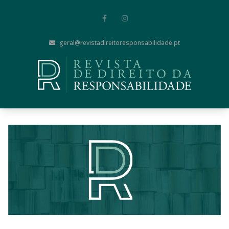
geral@revistadireitoresponsabilidade.pt