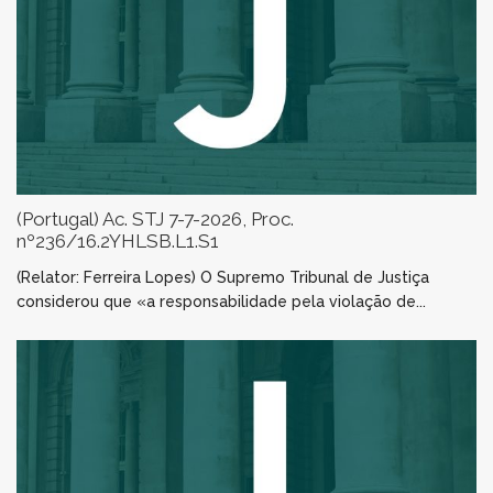
(Portugal) Ac. STJ 7-7-2026, Proc.
nº236/16.2YHLSB.L1.S1
(Relator: Ferreira Lopes) O Supremo Tribunal de Justiça
considerou que «a responsabilidade pela violação de...