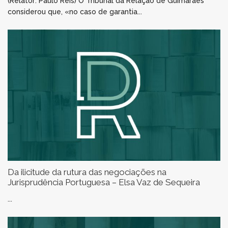
(Relator: Paulo Reis) O Tribunal da Relação de Guimarães
considerou que, «no caso de garantia...
Da ilicitude da rutura das negociações na
Jurisprudência Portuguesa – Elsa Vaz de Sequeira
...