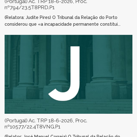
(Portugal) Ac. TRP 18-6-2026, Proc.
nº794/23.5T8PRD.P1
(Relatora: Judite Pires) O Tribunal da Relação do Porto
considerou que «a incapacidade permanente constitui...
(Portugal) Ac. TRP 18-6-2026, Proc.
nº10577/22.4T8VNG.P1
(Relator: José Manuel Correia) O Tribunal da Relação do