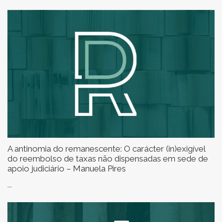
A antinomia do remanescente: O carácter (in)exigível
do reembolso de taxas não dispensadas em sede de
apoio judiciário – Manuela Pires
...