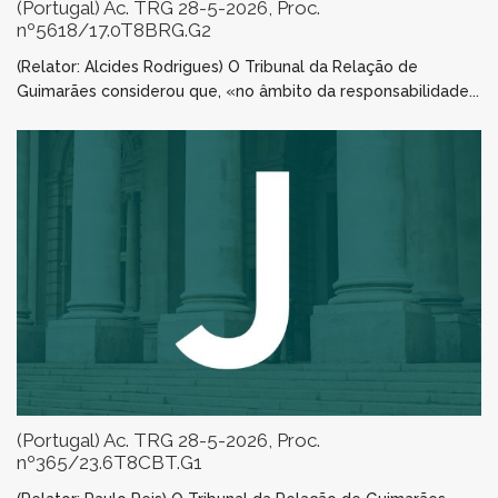
(Portugal) Ac. TRG 28-5-2026, Proc.
nº5618/17.0T8BRG.G2
(Relator: Alcides Rodrigues) O Tribunal da Relação de
Guimarães considerou que, «no âmbito da responsabilidade...
(Portugal) Ac. TRG 28-5-2026, Proc.
nº365/23.6T8CBT.G1