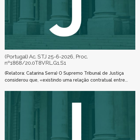
(Portugal) Ac. STJ 25-6-2026, Proc.
nº1868/20.0T8VRL.G1.S1
(Relatora: Catarina Serra) O Supremo Tribunal de Justiça
considerou que, «existindo uma relação contratual entre...