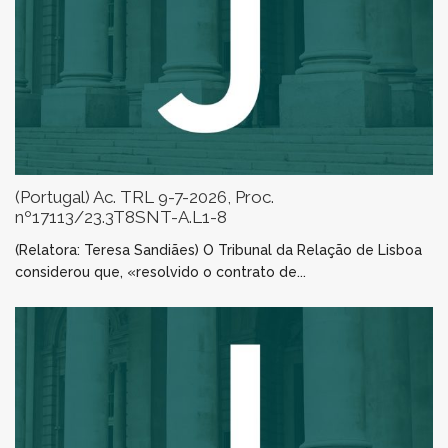
(Portugal) Ac. TRL 9-7-2026, Proc.
nº17113/23.3T8SNT-A.L1-8
(Relatora: Teresa Sandiães) O Tribunal da Relação de Lisboa
considerou que, «resolvido o contrato de...