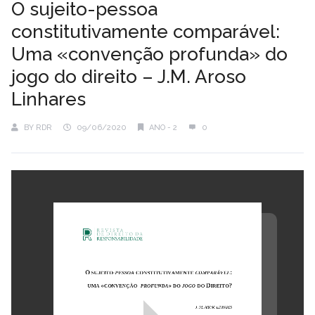
O sujeito-pessoa
constitutivamente comparável:
Uma «convenção profunda» do
jogo do direito – J.M. Aroso
Linhares
BY
RDR
09/06/2020
ANO - 2
0