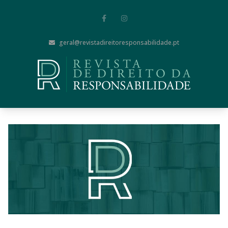
geral@revistadireitoresponsabilidade.pt