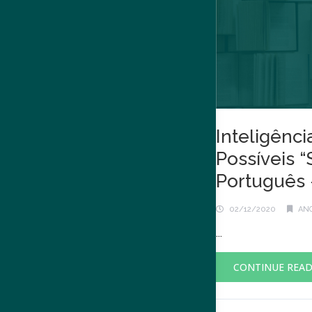
Inteligênci
Possíveis 
Português
02/12/2020
ANO
...
CONTINUE REA