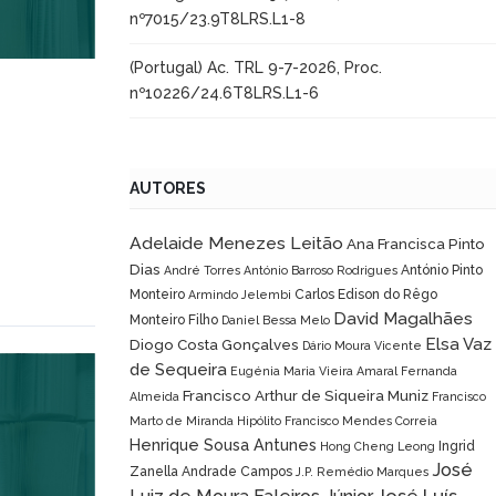
nº7015/23.9T8LRS.L1-8
(Portugal) Ac. TRL 9-7-2026, Proc.
nº10226/24.6T8LRS.L1-6
AUTORES
Adelaide Menezes Leitão
Ana Francisca Pinto
Dias
António Pinto
André Torres
António Barroso Rodrigues
Monteiro
Carlos Edison do Rêgo
Armindo Jelembi
David Magalhães
Monteiro Filho
Daniel Bessa Melo
Elsa Vaz
Diogo Costa Gonçalves
Dário Moura Vicente
de Sequeira
Eugénia Maria Vieira Amaral
Fernanda
Francisco Arthur de Siqueira Muniz
Almeida
Francisco
Marto de Miranda Hipólito
Francisco Mendes Correia
Henrique Sousa Antunes
Ingrid
Hong Cheng Leong
José
Zanella Andrade Campos
J.P. Remédio Marques