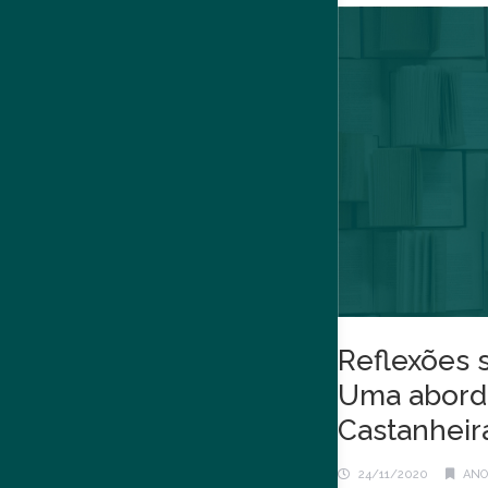
Reflexões 
Uma aborda
Castanheir
24/11/2020
ANO 