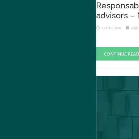
Responsabil
advisors –
17/11/2020
ANO 
...
CONTINUE REA