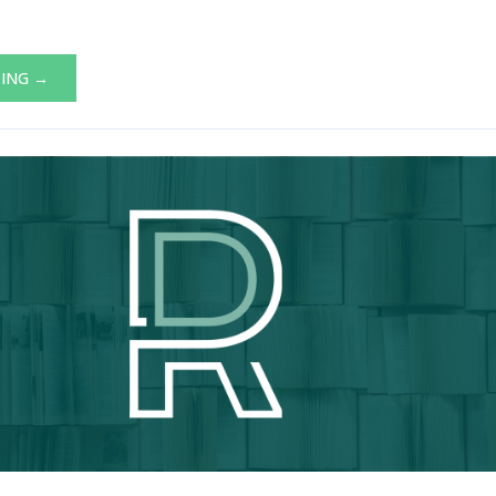
DING →