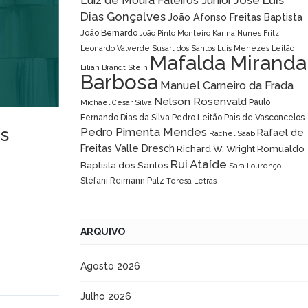
José Luís
Luiz de Moura Faleiros Júnior
Dias Gonçalves
João Afonso Freitas Baptista
João Bernardo
João Pinto Monteiro
Karina Nunes Fritz
Leonardo Valverde Susart dos Santos
Luís Menezes Leitão
Mafalda Miranda
Lílian Brandt Stein
Barbosa
Manuel Carneiro da Frada
Nelson Rosenvald
Paulo
Michael César Silva
Fernando Dias da Silva
Pedro Leitão Pais de Vasconcelos
As
Pedro Pimenta Mendes
Rafael de
Rachel Saab
Freitas Valle Dresch
Richard W. Wright
Romualdo
Rui Ataíde
Baptista dos Santos
Sara Lourenço
Stéfani Reimann Patz
Teresa Letras
ARQUIVO
Agosto 2026
Julho 2026