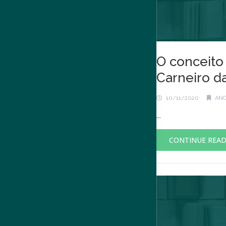
O conceito
Carneiro d
10/11/2020
ANO
...
CONTINUE REA