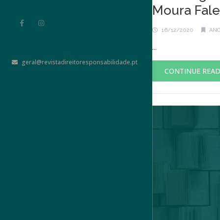
Moura Fale
16/12/2020
ANO
...
geral@revistadireitoresponsabilidade.pt
CONTINUE REA