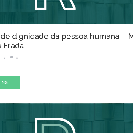
 de dignidade da pessoa humana – 
a Frada
 - 2
0
DING →