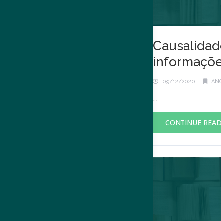
Causalidad
informaçõe
09/12/2020
ANO
...
CONTINUE REA