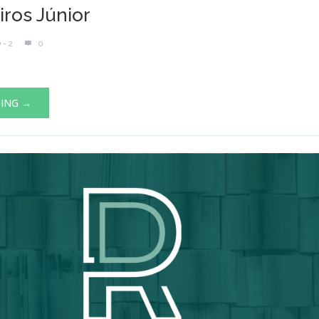
iros Júnior
 - 2
0
DING →