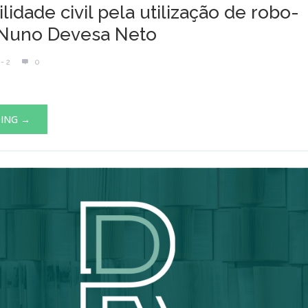
idade civil pela utilização de robo-
 Nuno Devesa Neto
- 2
0
DING →