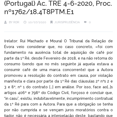
(Portugal) Ac. TRE 4-6-2020, Proc.
nº1762/18.4T8PTM.E1
BY
RDR
10/07/2020
JURISPRUDÊNCIA
0
(relator: Rui Machado e Moura) O Tribunal da Relação de
Évora veio considerar que, no caso concreto, «foi com
fundamento na ausência total de aquisição de café por
parte da 1ª Ré, desde Fevereiro de 2018, e na não retoma do
consumo (sendo que no mês seguinte já aquela estava a
consumir café de uma marca concorrente) que a Autora
promoveu a resolução do contrato em causa, por violação
manifesta e clara por parte da 1ª Ré das cláusulas 2ª nºs 2 e
3 e 8ª, nº 1 do contrato […] em análise. Por isso, face ao[…]s
artigos 406º e 798º do Código Civil, forçoso é concluir que,
“in casu”, existiu, indubitavelmente, incumprimento contratual
da 1ª Ré para com a Autora. Para que a obrigação se tenha
por não cumprida e se vençam juros moratórios contra o
ﬁador, não é necessária a interpelação deste, bastando que