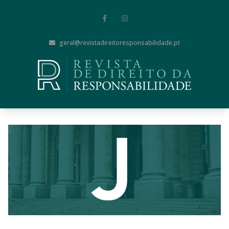
geral@revistadireitoresponsabilidade.pt