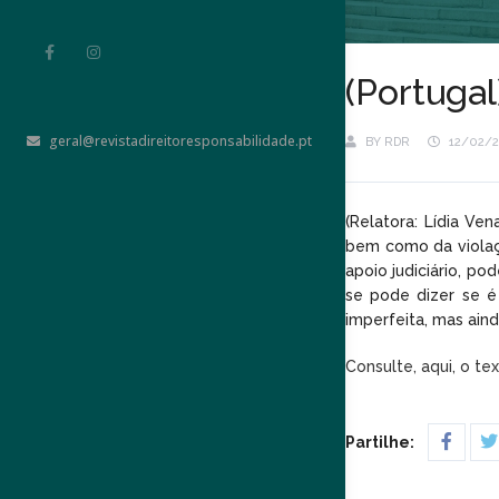
(Portuga
geral@revistadireitoresponsabilidade.pt
BY
RDR
12/02/
(Relatora: Lídia V
bem como da violaç
apoio judiciário, p
se pode dizer se é
imperfeita, mas ain
Consulte, aqui, o te
Partilhe: