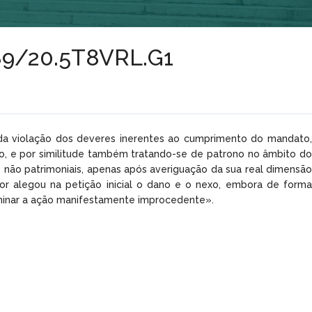
º389/20.5T8VRL.G1
 «da violação dos deveres inerentes ao cumprimento do mandato,
o, e por similitude também tratando-se de patrono no âmbito do
os não patrimoniais, apenas após averiguação da sua real dimensão
tor alegou na petição inicial o dano e o nexo, embora de forma
liminar a ação manifestamente improcedente».