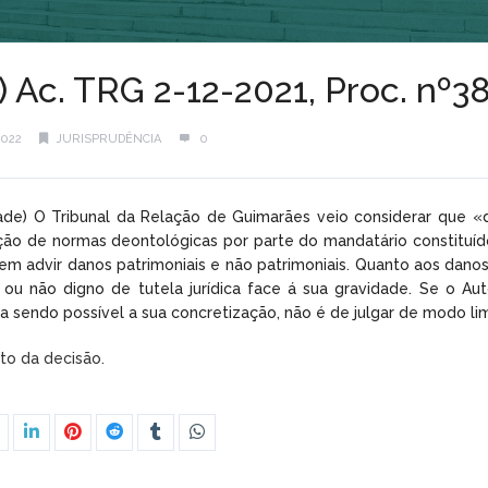
l) Ac. TRG 2-12-2021, Proc. n
2022
JURISPRUDÊNCIA
0
enade) O Tribunal da Relação de Guimarães veio considerar que
ão de normas deontológicas por parte do mandatário constituíd
odem advir danos patrimoniais e não patrimoniais. Quanto aos dan
 ou não digno de tutela jurídica face á sua gravidade. Se o Au
da sendo possível a sua concretização, não é de julgar de modo 
xto da decisão.