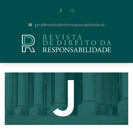
geral@revistadireitoresponsabilidade.pt