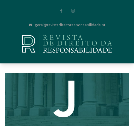
geral@revistadireitoresponsabilidade.pt