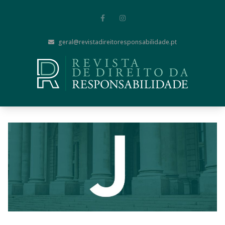
geral@revistadireitoresponsabilidade.pt