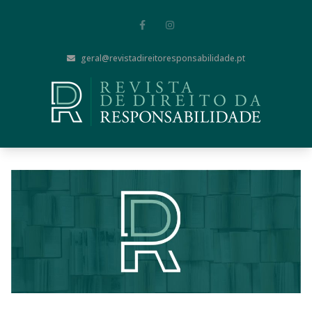
geral@revistadireitoresponsabilidade.pt