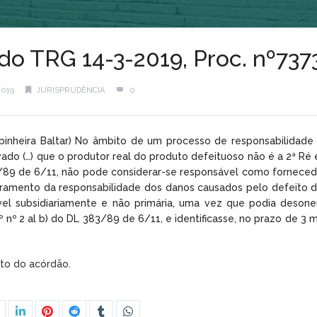
do TRG 14-3-2019, Proc. nº73
2019
JURISPRUDÊNCIA
0
spinheira Baltar) No âmbito de um processo de responsabilidade 
do (…) que o produtor real do produto defeituoso não é a 2ª Ré e 
3/89 de 6/11, não pode considerar-se responsável como fornecedo
uramento da responsabilidade dos danos causados pelo defeito d
el subsidiariamente e não primária, uma vez que podia desonera
º nº 2 al b) do DL 383/89 de 6/11, e identificasse, no prazo de 3
exto do acórdão.