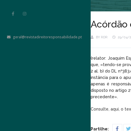
Acórdão 
geral@revistadireitoresponsabilidade.pt
BY
RDR
29/04/
(relator: Joaquim E
que, «tendo-se prova
2 al. b) do DL nº38
instância para o ap
apenas é responsáv
disposto no artigo 2
precedente».
Consulte, aqui, o t
Partilhe: