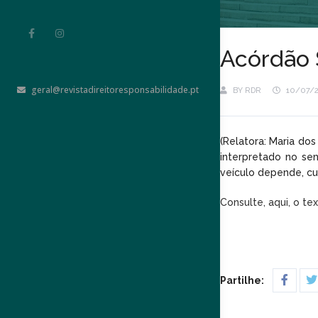
Acórdão 
geral@revistadireitoresponsabilidade.pt
BY
RDR
10/07/
(Relatora: Maria dos
interpretado no se
veículo depende, cu
Consulte, aqui, o te
Partilhe: