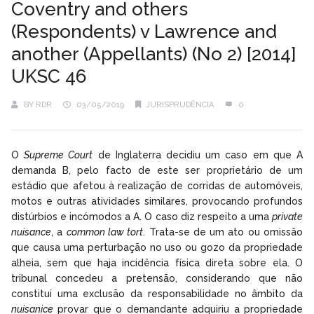
Coventry and others
(Respondents) v Lawrence and
another (Appellants) (No 2) [2014]
UKSC 46
BY
RDR
03/05/2019
JURISPRUDÊNCIA
0
O
Supreme Court
de Inglaterra decidiu um caso em que A
demanda B, pelo facto de este ser proprietário de um
estádio que afetou à realização de corridas de automóveis,
motos e outras atividades similares, provocando profundos
distúrbios e incómodos a A. O caso diz respeito a uma
private
nuisance
, a
common law tort
. Trata-se de um ato ou omissão
que causa uma perturbação no uso ou gozo da propriedade
alheia, sem que haja incidência física direta sobre ela. O
tribunal concedeu a pretensão, considerando que não
constitui uma exclusão da responsabilidade no âmbito da
nuisanice
provar que o demandante adquiriu a propriedade