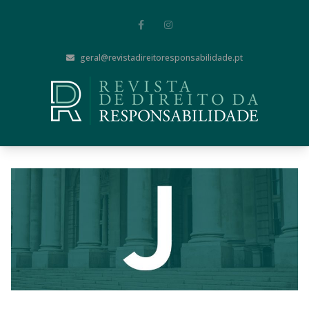
geral@revistadireitoresponsabilidade.pt