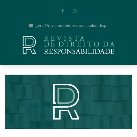
geral@revistadireitoresponsabilidade.pt