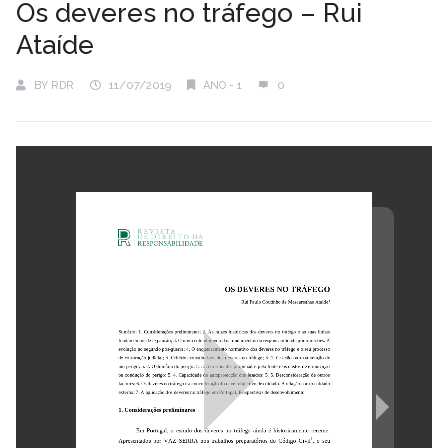
Os deveres no tráfego – Rui
Ataíde
BY
RDR
11/07/2019
ANO - 1
0