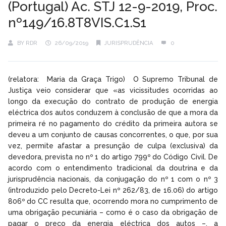
(Portugal) Ac. STJ 12-9-2019, Proc.
nº149/16.8T8VIS.C1.S1
BY
RDR
26/09/2019
JURISPRUDÊNCIA
0
(relatora: Maria da Graça Trigo) O Supremo Tribunal de
Justiça veio considerar que «as vicissitudes ocorridas ao
longo da execução do contrato de produção de energia
eléctrica dos autos conduzem à conclusão de que a mora da
primeira ré no pagamento do crédito da primeira autora se
deveu a um conjunto de causas concorrentes, o que, por sua
vez, permite afastar a presunção de culpa (exclusiva) da
devedora, prevista no nº 1 do artigo 799º do Código Civil. De
acordo com o entendimento tradicional da doutrina e da
jurisprudência nacionais, da conjugação do nº 1 com o nº 3
(introduzido pelo Decreto-Lei nº 262/83, de 16.06) do artigo
806º do CC resulta que, ocorrendo mora no cumprimento de
uma obrigação pecuniária – como é o caso da obrigação de
pagar o preço da energia eléctrica dos autos –, a