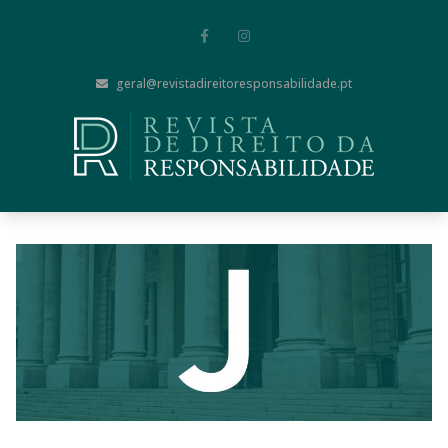
geral@revistadireitoresponsabilidade.pt