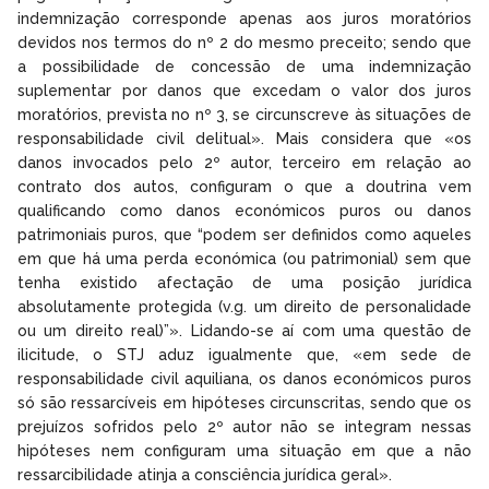
indemnização corresponde apenas aos juros moratórios
devidos nos termos do nº 2 do mesmo preceito; sendo que
a possibilidade de concessão de uma indemnização
suplementar por danos que excedam o valor dos juros
moratórios, prevista no nº 3, se circunscreve às situações de
responsabilidade civil delitual». Mais considera que «os
danos invocados pelo 2º autor, terceiro em relação ao
contrato dos autos, configuram o que a doutrina vem
qualificando como danos económicos puros ou danos
patrimoniais puros, que “podem ser definidos como aqueles
em que há uma perda económica (ou patrimonial) sem que
tenha existido afectação de uma posição jurídica
absolutamente protegida (v.g. um direito de personalidade
ou um direito real)”». Lidando-se aí com uma questão de
ilicitude, o STJ aduz igualmente que, «em sede de
responsabilidade civil aquiliana, os danos económicos puros
só são ressarcíveis em hipóteses circunscritas, sendo que os
prejuízos sofridos pelo 2º autor não se integram nessas
hipóteses nem configuram uma situação em que a não
ressarcibilidade atinja a consciência jurídica geral».