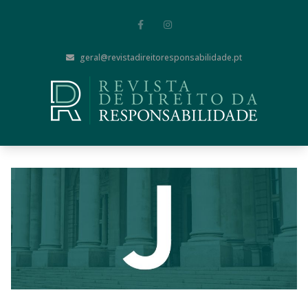
geral@revistadireitoresponsabilidade.pt