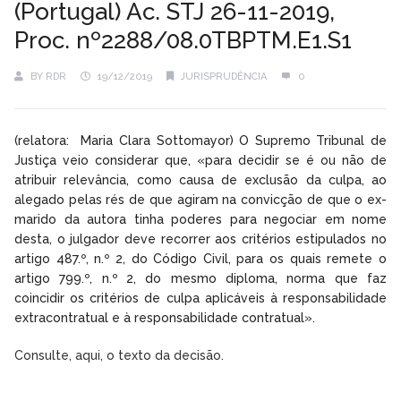
(Portugal) Ac. STJ 26-11-2019,
Proc. nº2288/08.0TBPTM.E1.S1
BY
RDR
19/12/2019
JURISPRUDÊNCIA
0
(relatora: Maria Clara Sottomayor) O Supremo Tribunal de
Justiça veio considerar que, «para decidir se é ou não de
atribuir relevância, como causa de exclusão da culpa, ao
alegado pelas rés de que agiram na convicção de que o ex-
marido da autora tinha poderes para negociar em nome
desta, o julgador deve recorrer aos critérios estipulados no
artigo 487.º, n.º 2, do Código Civil, para os quais remete o
artigo 799.º, n.º 2, do mesmo diploma, norma que faz
coincidir os critérios de culpa aplicáveis à responsabilidade
extracontratual e à responsabilidade contratual».
Consulte, aqui, o texto da decisão.