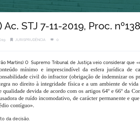
) Ac. STJ 7-11-2019, Proc. nº1
019
JURISPRUDÊNCIA
0
arrão Martins) O Supremo Tribunal de Justiça veio considerar que «
onteúdo mínimo e imprescindível da esfera jurídica de cad
onsabilidade civil do infractor (obrigação de indemnizar os p
tegra no direito à integridade física e a um ambiente de vid
 e qualidade devida de acordo com os artigos 64º e 66º da Co
usadora de ruído incomodativo, de carácter permanente e que s
rédio contíguo».
xto da decisão.