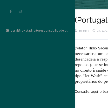
(Portugal
geral@revistadireitoresponsabilidade.pt
BY
RDR
23/12/2
(relator: Ilídio Sac
necessários; um c
desencadeia a resp
repouso (que se in
no direito à saúde
tipo “Jet Wash” ca
proprietários do p
Consulte, aqui, o te