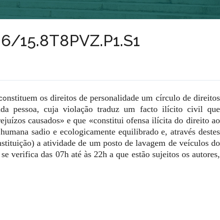
386/15.8T8PVZ.P1.S1
nstituem os direitos de personalidade um círculo de direito
co
a pessoa, cuja violação traduz um facto ilícito civil que
rejuízos causados» e que «c
onstitui ofensa ilícita do direito a
a humana sadio e ecologicamente equilibrado e, através destes
nstituição) a atividade de um posto de lavagem de veículos do
e verifica das 07h até às 22h a que estão sujeitos os autores,