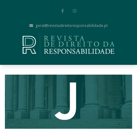
geral@revistadireitoresponsabilidade.pt