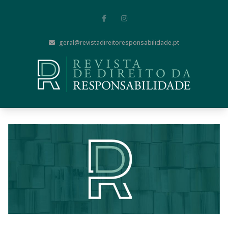
geral@revistadireitoresponsabilidade.pt