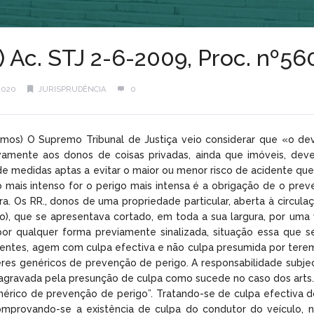
) Ac. STJ 2-6-2009, Proc. nº5
2020
JURISPRUDÊNCIA
0
Ramos) O Supremo Tribunal de Justiça veio considerar que «o d
ativamente aos donos de coisas privadas, ainda que imóveis, de
de medidas aptas a evitar o maior ou menor risco de acidente que
 mais intenso for o perigo mais intensa é a obrigação de o pre
ura. Os RR., donos de uma propriedade particular, aberta à circu
), que se apresentava cortado, em toda a sua largura, por uma 
r qualquer forma previamente sinalizada, situação essa que s
dentes, agem com culpa efectiva e não culpa presumida por terem
res genéricos de prevenção de perigo. A responsabilidade subje
agravada pela presunção de culpa como sucede no caso dos arts. 4
nérico de prevenção de perigo”. Tratando-se de culpa efectiva 
omprovando-se a existência de culpa do condutor do veículo, n