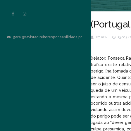
(Portugal
geral@revistadireitoresponsabilidade.pt
BY
RDR
13/05/
(relator: Fonseca 
tráfico existe rel
perigo, [na tomada 
de acidente. Quanto
ser o juízo de cens
queda de um veículo
estando a mesma po
ocorrido outros aci
violando assim deve
do perigo pode ser 
ligada ao “dever ge
culpa presumida, c