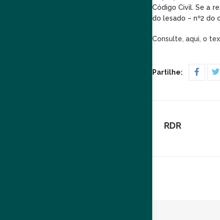
Código Civil. Se a r
do lesado – nº2 do 
Consulte, aqui, o te
Partilhe:
RDR