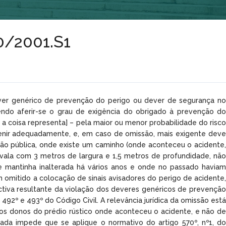
60/2001.S1
ever genérico de prevenção do perigo ou dever de segurança no
vendo aferir-se o grau de exigência do obrigado à prevenção do
 a coisa representa] – pela maior ou menor probabilidade do risco
venir adequadamente, e, em caso de omissão, mais exigente deve
lação pública, onde existe um caminho (onde aconteceu o acidente,
vala com 3 metros de largura e 1,5 metros de profundidade, não
e mantinha inalterada há vários anos e onde no passado haviam
 omitido a colocação de sinais avisadores do perigo de acidente,
ctiva resultante da violação dos deveres genéricos de prevenção
92º e 493º do Código Civil. A relevância jurídica da omissão está
dos donos do prédio rústico onde aconteceu o acidente, e não de
ada impede que se aplique o normativo do artigo 570º, nº1, do