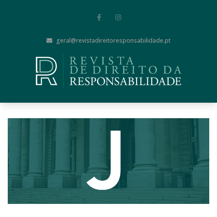
geral@revistadireitoresponsabilidade.pt