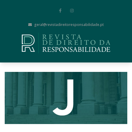
geral@revistadireitoresponsabilidade.pt