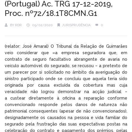
(Portugal) Ac. TRG 17-12-2019,
Proc. nº72/18.1T8CMN.G1
BY
RDR
09/02/2020
JURISPRUDÊNCIA
0
(relator: José Amaral) O Tribunal da Relação de Guimarães
veio considerar que «a empresa seguradora que, em
contrato de seguro facultativo abrangente de avaria no
veículo automóvel do segurado, se recusou – a pretexto de
um parecer por si solicitado no âmbito da averiguação do
sinistro participado onde se concluiu que aquela teria sido
originada por causa excluída da cobertura mas cuja
veracidade não logrou demonstrar na acção judicial –
a custear diretamente à oficina a reparação conforme
convencionado responde pelos danos de natureza não
patrimonial consequentes (apesar de não convencionados),
designadamente os causados na pessoa e vida familiar do
segurado pela frustração das suas expectativas postas na
celebração do contrato e pagamento dos prémios, pelas