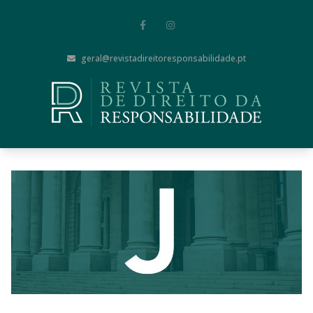
geral@revistadireitoresponsabilidade.pt