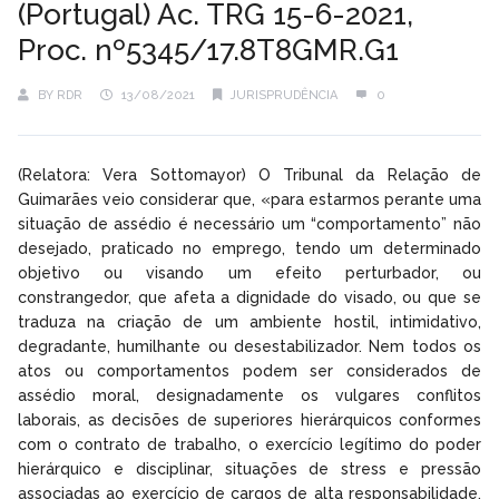
(Portugal) Ac. TRG 15-6-2021,
Proc. nº5345/17.8T8GMR.G1
BY
RDR
13/08/2021
JURISPRUDÊNCIA
0
(Relatora: Vera Sottomayor) O Tribunal da Relação de
Guimarães veio considerar que, «para estarmos perante uma
situação de assédio é necessário um “comportamento” não
desejado, praticado no emprego, tendo um determinado
objetivo ou visando um efeito perturbador, ou
constrangedor, que afeta a dignidade do visado, ou que se
traduza na criação de um ambiente hostil, intimidativo,
degradante, humilhante ou desestabilizador. Nem todos os
atos ou comportamentos podem ser considerados de
assédio moral, designadamente os vulgares conflitos
laborais, as decisões de superiores hierárquicos conformes
com o contrato de trabalho, o exercício legítimo do poder
hierárquico e disciplinar, situações de stress e pressão
associadas ao exercício de cargos de alta responsabilidade,