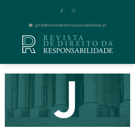
geral@revistadireitoresponsabilidade.pt