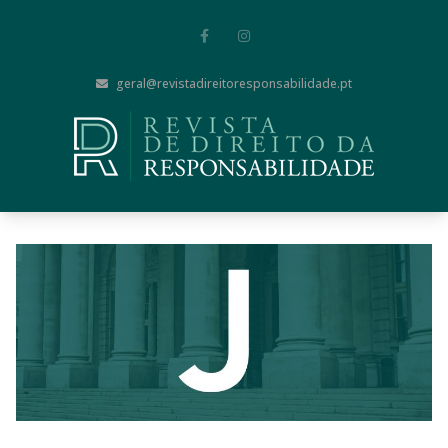
geral@revistadireitoresponsabilidade.pt