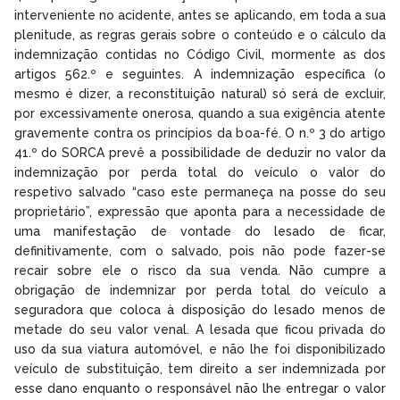
interveniente no acidente, antes se aplicando, em toda a sua
plenitude, as regras gerais sobre o conteúdo e o cálculo da
indemnização contidas no Código Civil, mormente as dos
artigos 562.º e seguintes. A indemnização específica (o
mesmo é dizer, a reconstituição natural) só será de excluir,
por excessivamente onerosa, quando a sua exigência atente
gravemente contra os princípios da boa-fé. O n.º 3 do artigo
41.º do SORCA prevê a possibilidade de deduzir no valor da
indemnização por perda total do veículo o valor do
respetivo salvado “caso este permaneça na posse do seu
proprietário”, expressão que aponta para a necessidade de
uma manifestação de vontade do lesado de ficar,
definitivamente, com o salvado, pois não pode fazer-se
recair sobre ele o risco da sua venda. Não cumpre a
obrigação de indemnizar por perda total do veículo a
seguradora que coloca à disposição do lesado menos de
metade do seu valor venal. A lesada que ficou privada do
uso da sua viatura automóvel, e não lhe foi disponibilizado
veículo de substituição, tem direito a ser indemnizada por
esse dano enquanto o responsável não lhe entregar o valor