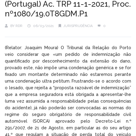
(Portugal) Ac. TRP 11-1-2021, Proc.
nº1080/19.0T8GDM.P1
BY
RDR
06/03/2021
JURISPRUDÊNCIA
0
(Relator: Joaquim Moura) O Tribunal da Relação do Porto
veio considerar que «um pedido de indemnização não
quantificado por desconhecimento da extensão do dano,
provado este, não impõe uma condenação genérica e se for
fixado um montante determinado não estaremos perante
uma condenação ultra petitum. Frustrando-se o acordo com
o lesado, que rejeita a “proposta razoável de indemnização”
que a empresa seguradora está obrigada a apresentar-lhe
(uma vez assumida a responsabilidade pelas consequências
do acidente), já não poderão ser convocadas as normas do
regime do seguro obrigatório de responsabilidade civil
automóvel (SORCA) aprovado pelo Decreto-Lei n.º
291/2007, de 21 de Agosto, em particular as do seu artigo
41.º que regulam a situação de perda total do veículo