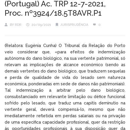
(Portugal) Ac. TRP 12-7-2021,
Proc. nº3924/18.5T8AVR.P1
BY
RDR
20/09/2021
JURISPRUDÊNCIA
0
(Relatora: Eugénia Cunha) O Tribunal da Relação do Porto
veio considerar que, «para efeitos de indemnização
autónoma do dano biológico, na sua vertente patrimonial, só
relevam as implicações de alcance económico (sendo as
demais vertentes do dano biológico, que traduzem sequelas
e perda de qualidade de vida do lesado sem natureza
económica, ponderadas em sede de danos não patrimoniais).
Tal indemnização a arbitrar pelo dano biológico,
consubstanciado em relevante limitação ou défice funcional
sofrido pelo lesado, que traduz uma capitis deminutio na
vertente geral, deverá compensá-lo, mesmo que não
imediatamente refletida em perdas salariais ou na privação
de uma específica capacidade profissional, quer da restrição
às oportunidades profissionais à sua disposição quer da