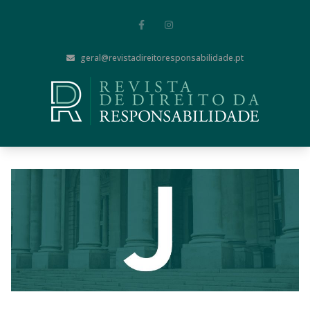
geral@revistadireitoresponsabilidade.pt