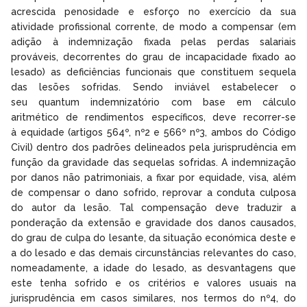
acrescida penosidade e esforço no exercício da sua
atividade profissional corrente, de modo a compensar (em
adição à indemnização fixada pelas perdas salariais
prováveis, decorrentes do grau de incapacidade fixado ao
lesado) as deficiências funcionais que constituem sequela
das lesões sofridas. Sendo inviável estabelecer o
seu quantum indemnizatório com base em cálculo
aritmético de rendimentos específicos, deve recorrer-se
à equidade (artigos 564º, nº2 e 566º nº3, ambos do Código
Civil) dentro dos padrões delineados pela jurisprudência em
função da gravidade das sequelas sofridas. A indemnização
por danos não patrimoniais, a fixar por equidade, visa, além
de compensar o dano sofrido, reprovar a conduta culposa
do autor da lesão. Tal compensação deve traduzir a
ponderação da extensão e gravidade dos danos causados,
do grau de culpa do lesante, da situação económica deste e
a do lesado e das demais circunstâncias relevantes do caso,
nomeadamente, a idade do lesado, as desvantagens que
este tenha sofrido e os critérios e valores usuais na
jurisprudência em casos similares, nos termos do nº4, do