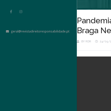
Pandemia 
Braga Ne
geral@revistadireitoresponsabilidade.pt
BY
RDR
24/05/