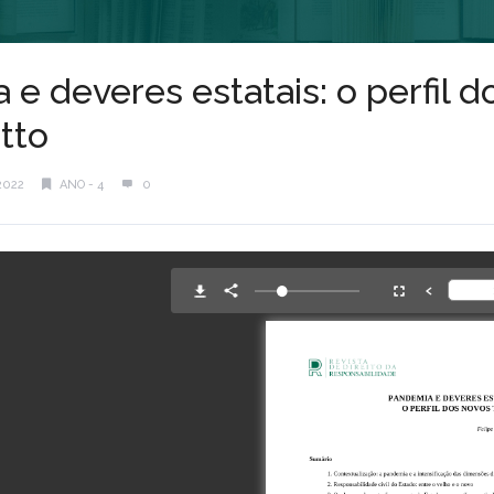
e deveres estatais: o perfil 
tto
2022
ANO - 4
0