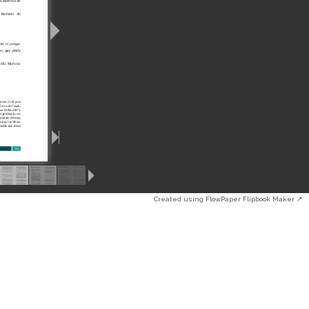
Created using FlowPaper Flipbook Maker ↗