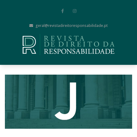
geral@revistadireitoresponsabilidade.pt