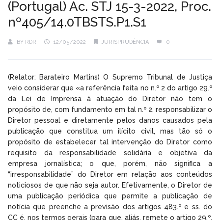
(Portugal) Ac. STJ 15-3-2022, Proc.
nº405/14.0TBSTS.P1.S1
BY
RDR
12/05/2022
JURISPRUDÊNCIA
0
(Relator: Barateiro Martins) O Supremo Tribunal de Justiça
veio considerar que «a referência feita no n.º 2 do artigo 29.º
da Lei de Imprensa à atuação do Diretor não tem o
propósito de, com fundamento em tal n.º 2, responsabilizar o
Diretor pessoal e diretamente pelos danos causados pela
publicação que constitua um ilícito civil, mas tão só o
propósito de estabelecer tal intervenção do Diretor como
requisito da responsabilidade solidária e objetiva da
empresa jornalística; o que, porém, não significa a
“irresponsabilidade” do Diretor em relação aos conteúdos
noticiosos de que não seja autor. Efetivamente, o Diretor de
uma publicação periódica que permite a publicação de
notícia que preenche a previsão dos artigos 483.º e ss. do
CC é, nos termos gerais (para que, aliás, remete o artigo 29.º,