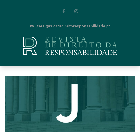
geral@revistadireitoresponsabilidade.pt