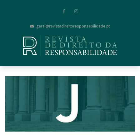
geral@revistadireitoresponsabilidade.pt