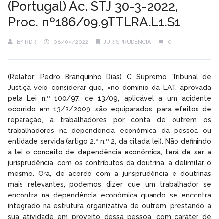
(Portugal) Ac. STJ 30-3-2022,
Proc. nº186/09.9TTLRA.L1.S1
BY
RDR
08/05/2022
JURISPRUDÊNCIA
0
(Relator: Pedro Branquinho Dias) O Supremo Tribunal de
Justiça veio considerar que, «no domínio da LAT, aprovada
pela Lei n.º 100/97, de 13/09, aplicável a um acidente
ocorrido em 13/2/2009, são equiparados, para efeitos de
reparação, a trabalhadores por conta de outrem os
trabalhadores na dependência económica da pessoa ou
entidade servida (artigo 2.º n.º 2, da citada lei). Não definindo
a lei o conceito de dependência económica, terá de ser a
jurisprudência, com os contributos da doutrina, a delimitar o
mesmo. Ora, de acordo com a jurisprudência e doutrinas
mais relevantes, podemos dizer que um trabalhador se
encontra na dependência económica quando se encontra
integrado na estrutura organizativa de outrem, prestando a
sua atividade em proveito dessa pessoa, com caráter de