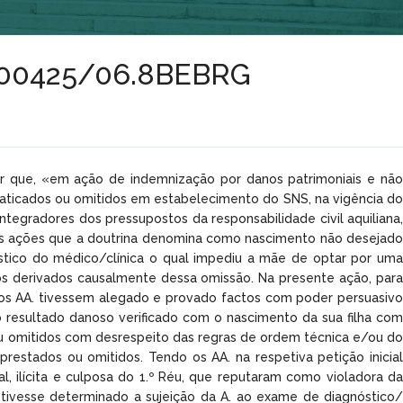
 nº00425/06.8BEBRG
erar que, «em ação de indemnização por danos patrimoniais e não
praticados ou omitidos em estabelecimento do SNS, na vigência do
tegradores dos pressupostos da responsabilidade civil aquiliana,
. Nas ações que a doutrina denomina como nascimento não desejado
óstico do médico/clínica o qual impediu a mãe de optar por uma
nos derivados causalmente dessa omissão. Na presente ação, para
so, os AA. tivessem alegado e provado factos com poder persuasivo
 resultado danoso verificado com o nascimento da sua filha com
u omitidos com desrespeito das regras de ordem técnica e/ou do
estados ou omitidos. Tendo os AA. na respetiva petição inicial
 ilícita e culposa do 1.º Réu, que reputaram como violadora da
e tivesse determinado a sujeição da A. ao exame de diagnóstico/