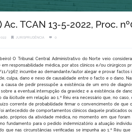
l) Ac. TCAN 13-5-2022, Proc.
2022
JURISPRUDÊNCIA
0
ibeiro) O Tribunal Central Administrativo do Norte veio consid
e em responsabilidade médica, por atos clínicos e/ou cirúrgicos 
1/11/1967, incumbe ao demandante/autor alegar e provar factos in
citude, culpa, dano e nexo de causalidade entre o facto e o dano
”, a causa de pedir pressupõe a existência de um erro de diagn
 sobre a eventual interrupção da gravidez e a existência de da
ito da ilicitude em relação ao 1.º Réu era necessário que, no ca
uízo corrente de probabilidade firmar o convencimento de que o
oi antecedido de comportamentos clínicos daquele praticados o
dado, próprios da atividade médica, no momento em que foram pr
 fundamento para o pedido indemnizatório a atuação individual,
ndo que nas circunstâncias verificadas se impunha ao 1.º Réu qu