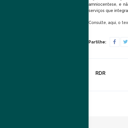
amniocentese, e nã
serviços que integr
Consulte, aqui, o te
Partilhe:
RDR