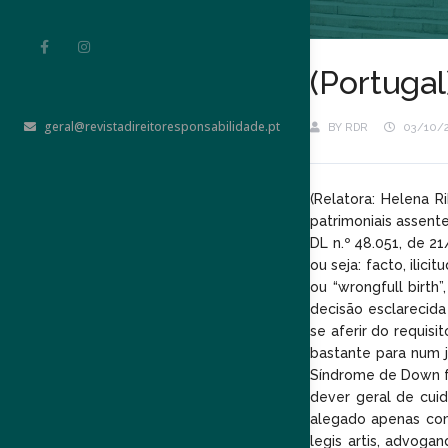
(Portuga
geral@revistadireitoresponsabilidade.pt
BY
RDR
03/10/
(Relatora: Helena R
patrimoniais assent
DL n.º 48.051, de 2
ou seja: facto, ili
ou “wrongfull birth
decisão esclarecida
se aferir do requis
bastante para num j
Síndrome de Down f
dever geral de cui
alegado apenas como
legis artis, advoga