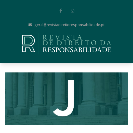
geral@revistadireitoresponsabilidade.pt