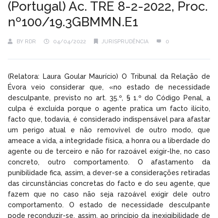
(Portugal) Ac. TRE 8-2-2022, Proc.
nº100/19.3GBMMN.E1
BY
RDR
04/04/2022
JURISPRUDÊNCIA
0
(Relatora: Laura Goular Maurício) O Tribunal da Relação de
Évora veio considerar que, «no estado de necessidade
desculpante, previsto no art. 35.º, § 1.º do Código Penal, a
culpa é excluída porque o agente pratica um facto ilícito,
facto que, todavia, é considerado indispensável para afastar
um perigo atual e não removível de outro modo, que
ameace a vida, a integridade física, a honra ou a liberdade do
agente ou de terceiro e não for razoável exigir-lhe, no caso
concreto, outro comportamento. O afastamento da
punibilidade fica, assim, a dever-se a considerações retiradas
das circunstâncias concretas do facto e do seu agente, que
fazem que no caso não seja razoável exigir dele outro
comportamento. O estado de necessidade desculpante
pode reconduzir-se, assim, ao princípio da inexigibilidade de