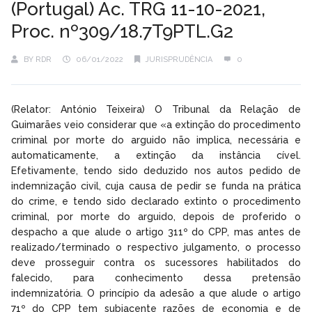
(Portugal) Ac. TRG 11-10-2021,
Proc. nº309/18.7T9PTL.G2
BY
RDR
06/01/2022
JURISPRUDÊNCIA
0
(Relator: António Teixeira) O Tribunal da Relação de
Guimarães veio considerar que «a extinção do procedimento
criminal por morte do arguido não implica, necessária e
automaticamente, a extinção da instância cível.
Efetivamente, tendo sido deduzido nos autos pedido de
indemnização civil, cuja causa de pedir se funda na prática
do crime, e tendo sido declarado extinto o procedimento
criminal, por morte do arguido, depois de proferido o
despacho a que alude o artigo 311º do CPP, mas antes de
realizado/terminado o respectivo julgamento, o processo
deve prosseguir contra os sucessores habilitados do
falecido, para conhecimento dessa pretensão
indemnizatória. O princípio da adesão a que alude o artigo
71º do CPP tem subjacente razões de economia e de