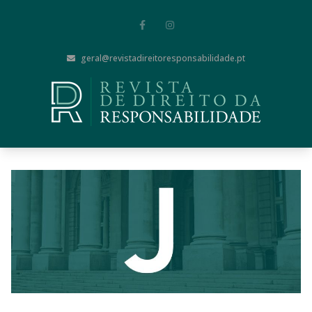
geral@revistadireitoresponsabilidade.pt