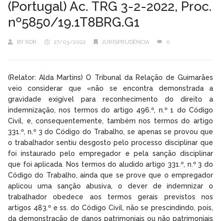
(Portugal) Ac. TRG 3-2-2022, Proc.
nº5850/19.1T8BRG.G1
BY
RDR
27/03/2022
JURISPRUDÊNCIA
0
(Relator: Alda Martins) O Tribunal da Relação de Guimarães
veio considerar que «não se encontra demonstrada a
gravidade exigível para reconhecimento do direito a
indemnização, nos termos do artigo 496.º, n.º 1 do Código
Civil, e, consequentemente, também nos termos do artigo
331.º, n.º 3 do Código do Trabalho, se apenas se provou que
o trabalhador sentiu desgosto pelo processo disciplinar que
foi instaurado pelo empregador e pela sanção disciplinar
que foi aplicada. Nos termos do aludido artigo 331.º, n.º 3 do
Código do Trabalho, ainda que se prove que o empregador
aplicou uma sanção abusiva, o dever de indemnizar o
trabalhador obedece aos termos gerais previstos nos
artigos 483.º e ss. do Código Civil, não se prescindindo, pois,
da demonstração de danos patrimoniais ou não patrimoniais