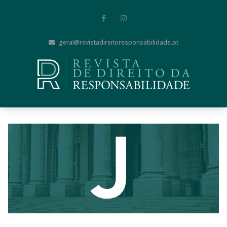
geral@revistadireitoresponsabilidade.pt