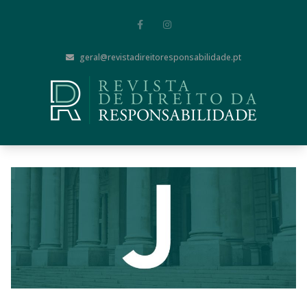
geral@revistadireitoresponsabilidade.pt