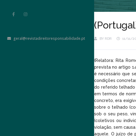
(Portuga
geral@revistadireitoresponsabilidade.pt
BY
RDR
11/11/2
(Relatora: Rita Ro
prevista no artigo 1
é necessário que se
condições concretas 
do referido telhado 
em termos de normal
concreto, era exigí
sobre o telhado (c
sob o seu peso, vi
(coletivos ou indiv
violação, sem causa 
aquele. O juízo de 