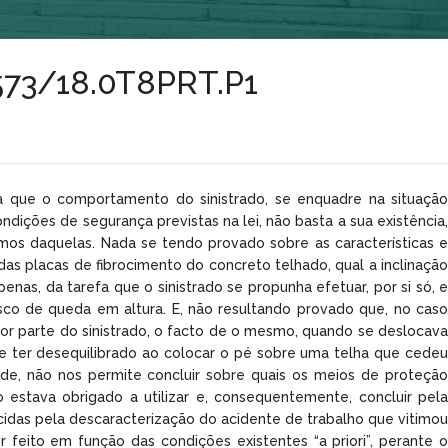
9573/18.0T8PRT.P1
ara que o comportamento do sinistrado, se enquadre na situação
ondições de segurança previstas na lei, não basta a sua existência,
mos daquelas. Nada se tendo provado sobre as características e
das placas de fibrocimento do concreto telhado, qual a inclinação
enas, da tarefa que o sinistrado se propunha efetuar, por si só, e
isco de queda em altura. E, não resultando provado que, no caso
por parte do sinistrado, o facto de o mesmo, quando se deslocava
e ter desequilibrado ao colocar o pé sobre uma telha que cedeu
ade, não nos permite concluir sobre quais os meios de proteção
 estava obrigado a utilizar e, consequentemente, concluir pela
ecidas pela descaracterização do acidente de trabalho que vitimou
r feito em função das condições existentes “a priori”, perante o