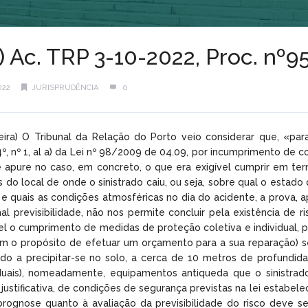
l) Ac. TRP 3-10-2022, Proc. nº
022
JURISPRUDÊNCIA
0
meira) O Tribunal da Relação do Porto veio considerar que, «p
4º, nº 1, al a) da Lei nº 98/2009 de 04.09, por incumprimento de c
 apure no caso, em concreto, o que era exigível cumprir em ter
do local de onde o sinistrado caiu, ou seja, sobre qual o estado 
e quais as condições atmosféricas no dia do acidente, a prova, ap
 previsibilidade, não nos permite concluir pela existência de r
vel o cumprimento de medidas de proteção coletiva e individual, 
om o propósito de efetuar um orçamento para a sua reparação) s
ndo a precipitar-se no solo, a cerca de 10 metros de profundid
iduais), nomeadamente, equipamentos antiqueda que o sinistrado
justificativa, de condições de segurança previstas na lei estabel
prognose quanto à avaliação da previsibilidade do risco deve se