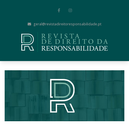
geral@revistadireitoresponsabilidade.pt