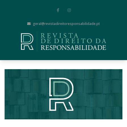
geral@revistadireitoresponsabilidade.pt