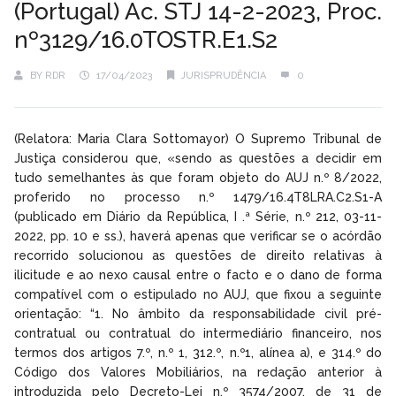
(Portugal) Ac. STJ 14-2-2023, Proc.
nº3129/16.0TOSTR.E1.S2
BY
RDR
17/04/2023
JURISPRUDÊNCIA
0
(Relatora: Maria Clara Sottomayor) O Supremo Tribunal de
Justiça considerou que, «sendo as questões a decidir em
tudo semelhantes às que foram objeto do AUJ n.º 8/2022,
proferido no processo n.º 1479/16.4T8LRA.C2.S1-A
(publicado em Diário da República, I .ª Série, n.º 212, 03-11-
2022, pp. 10 e ss.), haverá apenas que verificar se o acórdão
recorrido solucionou as questões de direito relativas à
ilicitude e ao nexo causal entre o facto e o dano de forma
compatível com o estipulado no AUJ, que fixou a seguinte
orientação: “1. No âmbito da responsabilidade civil pré-
contratual ou contratual do intermediário financeiro, nos
termos dos artigos 7.º, n.º 1, 312.º, n.º1, alínea a), e 314.º do
Código dos Valores Mobiliários, na redação anterior à
introduzida pelo Decreto-Lei n.º 3574/2007, de 31 de