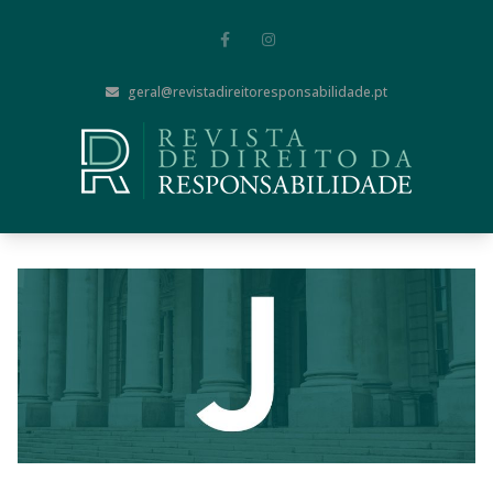
geral@revistadireitoresponsabilidade.pt