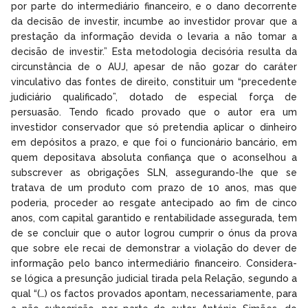
por parte do intermediário financeiro, e o dano decorrente
da decisão de investir, incumbe ao investidor provar que a
prestação da informação devida o levaria a não tomar a
decisão de investir.” Esta metodologia decisória resulta da
circunstância de o AUJ, apesar de não gozar do caráter
vinculativo das fontes de direito, constituir um “precedente
judiciário qualificado”, dotado de especial força de
persuasão. Tendo ficado provado que o autor era um
investidor conservador que só pretendia aplicar o dinheiro
em depósitos a prazo, e que foi o funcionário bancário, em
quem depositava absoluta confiança que o aconselhou a
subscrever as obrigações SLN, assegurando-lhe que se
tratava de um produto com prazo de 10 anos, mas que
poderia, proceder ao resgate antecipado ao fim de cinco
anos, com capital garantido e rentabilidade assegurada, tem
de se concluir que o autor logrou cumprir o ónus da prova
que sobre ele recai de demonstrar a violação do dever de
informação pelo banco intermediário financeiro. Considera-
se lógica a presunção judicial tirada pela Relação, segundo a
qual “(…) os factos provados apontam, necessariamente, para