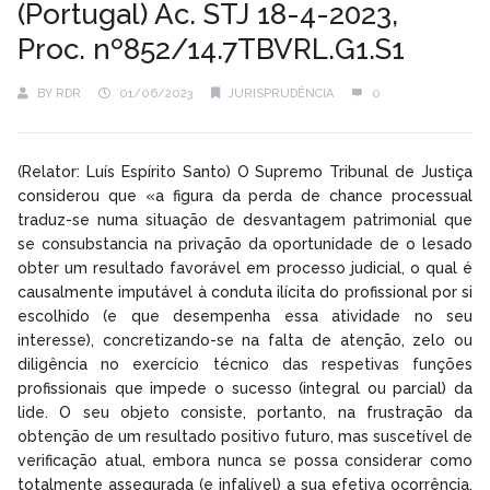
(Portugal) Ac. STJ 18-4-2023,
Proc. nº852/14.7TBVRL.G1.S1
BY
RDR
01/06/2023
JURISPRUDÊNCIA
0
(Relator: Luís Espírito Santo) O Supremo Tribunal de Justiça
considerou que «a figura da perda de chance processual
traduz-se numa situação de desvantagem patrimonial que
se consubstancia na privação da oportunidade de o lesado
obter um resultado favorável em processo judicial, o qual é
causalmente imputável à conduta ilícita do profissional por si
escolhido (e que desempenha essa atividade no seu
interesse), concretizando-se na falta de atenção, zelo ou
diligência no exercício técnico das respetivas funções
profissionais que impede o sucesso (integral ou parcial) da
lide. O seu objeto consiste, portanto, na frustração da
obtenção de um resultado positivo futuro, mas suscetível de
verificação atual, embora nunca se possa considerar como
totalmente assegurada (e infalível) a sua efetiva ocorrência.