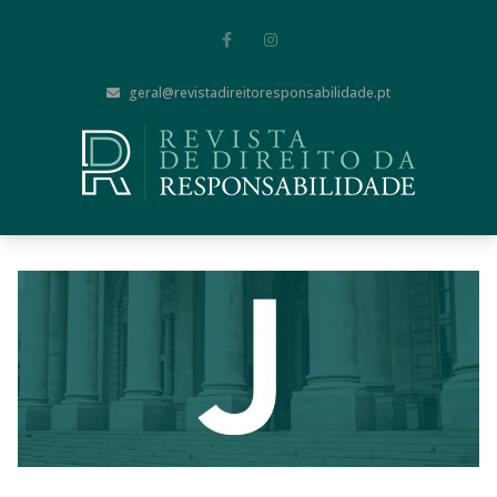
geral@revistadireitoresponsabilidade.pt