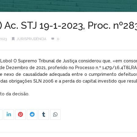
) Ac. STJ 19-1-2023, Proc. nº
2023
JURISPRUDÊNCIA
0
a Lobo) O Supremo Tribunal de Justiça considerou que, «em cons
 de Dezembro de 2021, proferido no Processo n.º 1479/16.4T8LRA.C2
ca-se nexo de causalidade adequada entre o cumprimento defeitu
as das obrigações SLN 2006 e a perda do capital investido que res
xto da decisão.