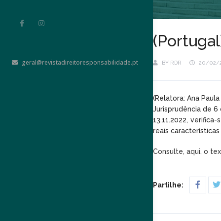
(Portugal
geral@revistadireitoresponsabilidade.pt
BY
RDR
20/02/
(Relatora: Ana Paul
Jurisprudência de 6
13.11.2022, verifi
reais característic
Consulte, aqui, o te
Partilhe: