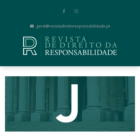
geral@revistadireitoresponsabilidade.pt