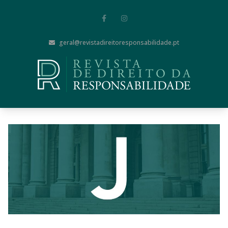
geral@revistadireitoresponsabilidade.pt