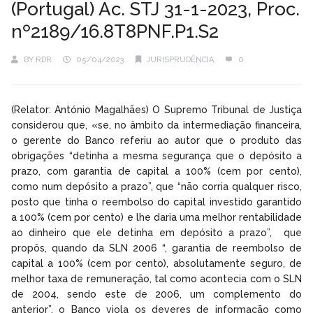
(Portugal) Ac. STJ 31-1-2023, Proc.
nº2189/16.8T8PNF.P1.S2
BY
RDR
05/04/2023
JURISPRUDÊNCIA
0
(Relator: António Magalhães) O Supremo Tribunal de Justiça
considerou que, «se, no âmbito da intermediação financeira,
o gerente do Banco referiu ao autor que o produto das
obrigações “detinha a mesma segurança que o depósito a
prazo, com garantia de capital a 100% (cem por cento),
como num depósito a prazo”, que “não corria qualquer risco,
posto que tinha o reembolso do capital investido garantido
a 100% (cem por cento) e lhe daria uma melhor rentabilidade
ao dinheiro que ele detinha em depósito a prazo”, que
propôs, quando da SLN 2006 “, garantia de reembolso de
capital a 100% (cem por cento), absolutamente seguro, de
melhor taxa de remuneração, tal como acontecia com o SLN
de 2004, sendo este de 2006, um complemento do
anterior”, o Banco viola os deveres de informação como