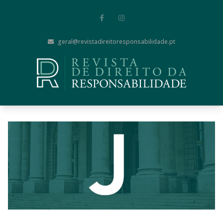
geral@revistadireitoresponsabilidade.pt