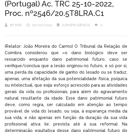
(Portugal) Ac. TRC 25-10-2022,
Proc. nº2546/20.5T8LRA.C1
BY
RDR
02/02/2023
JURISPRUDÊNCIA
0
(Relator: João Moreira do Carmo) O Tribunal da Relação de
Coimbra considerou que «o dano biológico deve ser
ressarcido enquanto dano patrimonial futuro, caso se
verifique/conclua que a lesão originou no futuro, e só por si,
uma perda da capacidade de ganho do lesado ou se traduz,
apenas, uma afetação da sua potencialidade física, psíquica
ou intelectual, que exija esforço acrescido para as atividades
gerais da vida ou profissionais, para além do agravamento
natural resultante da idade. Esse dano patrimonial futuro
deve, como regra, ser calculado em atenção ao tempo
provável de vida do lesado, ou seja, à esperança média da
sua vida, e não apenas em função da duração da sua vida
profissional ativa (ie. prevista até à sua reforma). Na
determinação equitativa desse dano patrimonial futuro do