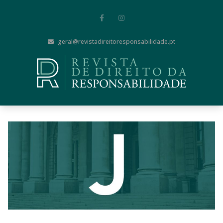
geral@revistadireitoresponsabilidade.pt