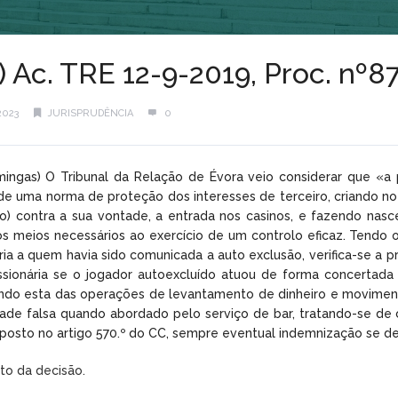
) Ac. TRE 12-9-2019, Proc. nº
2023
JURISPRUDÊNCIA
0
mingas) O Tribunal da Relação de Évora veio considerar que «a 
de uma norma de proteção dos interesses de terceiro, criando no
) contra a sua vontade, a entrada nos casinos, e fazendo nasce
os meios necessários ao exercício de um controlo eficaz. Tendo
ia a quem havia sido comunicada a auto exclusão, verifica-se a prá
sionária se o jogador autoexcluído atuou de forma concerta
ndo esta das operações de levantamento de dinheiro e movimenta
de falsa quando abordado pelo serviço de bar, tratando-se de 
sposto no artigo 570.º do CC, sempre eventual indemnização se dev
xto da decisão.