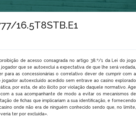
8777/16.5T8STB.E1
proibição de acesso consagrada no artigo 38.º/1 da Lei do jogo
 jogador que se autoexclui a expectativa de que lhe será vedada,
r para as concessionárias o correlativo dever de cumprir com a
 o jogador autoexcluído acedido sem entrave ao casino explorado
tica, por esta, de ato ilícito por violação daquele normativo. Age
da com a sua acompanhante de modo a evitar os mecanismos de
ção de fichas que implicariam a sua identificação, e fornecendo
casino onde não era de ninguém conhecido sendo que, no limite,
eria ter por excluída».