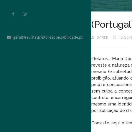
(Portugal
geral@revistadireitoresponsabilidade.pt
BY
RDR
30/10/
(Relatora: Maria Do
reveste a natureza 
mesmo (e sobretudo
proibição, atuando 
pela ré concessionár
sem culpa a conces
controlo, encarrega
mesmo uma identida
por aplicação do di
Consulte, aqui, o te