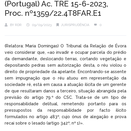
(Portugal) Ac. TRE 15-6-2023,
Proc. nº1359/22.4T8FAR.E1
BY
RDR
09/09/2023
JURISPRUDÊNCIA
0
(Relatora: Maria Domingas) O Tribunal da Relação de Évora
veio considerar que, «ao invadir e ocupar parcela do prédio
da demandante, deslocando terras, cortando vegetação e
depositando pedras sem autorização desta, o réu violou o
direito de propriedade da apelante. Encontrando-se assente
sem impugnação que o réu atuou em representação da
sociedade ré, está em causa a atuação ilícita de um gerente
de que resultaram danos a terceiro, situação abrangida pela
previsão do artigo 79.º do CSC. Trata-se de um tipo de
responsabilidade delitual, remetendo portanto para os
pressupostos da responsabilidade por facto ilícito
formulados no artigo 483º, cujo ónus de alegação e prova
recai sobre o lesado (artigo 342º, nº 1)».