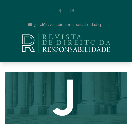
geral@revistadireitoresponsabilidade.pt