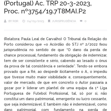
(Portugal) Ac. TRP 20-3-2023,
Proc. nº3754/19.7T8MAI.P2
BY
RDR
04/05/2023
JURISPRUDÊNCIA
0
(Relatora: Paula Leal de Carvalho) O Tribunal da Relação do
Porto considerou que «o Acórdão do STJ nº 2/2022 fixou
jurisprudência no sentido de que “O dano da perda de
chance processual, fundamento da obrigação de indemnizar,
tem de ser consistente e sério, cabendo ao lesado o ónus
da prova de tal consistência e seriedade”. Tendo-se embora
provado que a Ré, ao despedir ilicitamente o A., o impediu
que tivesse muito maior visibilidade e, consequentemente,
valor de mercado, de que em concreto o Autor passaria a
gozar por ir liderar um plantel de uma equipa da 1ª Liga
Portuguesa de Futebol Profissional, tal, só por si, não
constitui um dano patrimonial, emergente ou lucro cessante,
que seja indemnizável. E também não é indemnizável, como
dano patrimonial, com fundamento na perda de