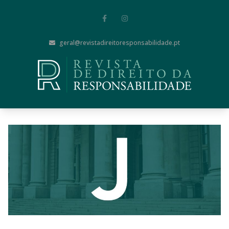
geral@revistadireitoresponsabilidade.pt