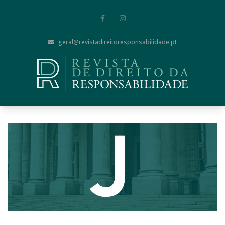
geral@revistadireitoresponsabilidade.pt