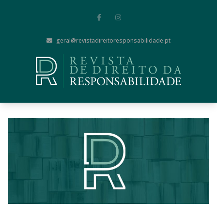
geral@revistadireitoresponsabilidade.pt